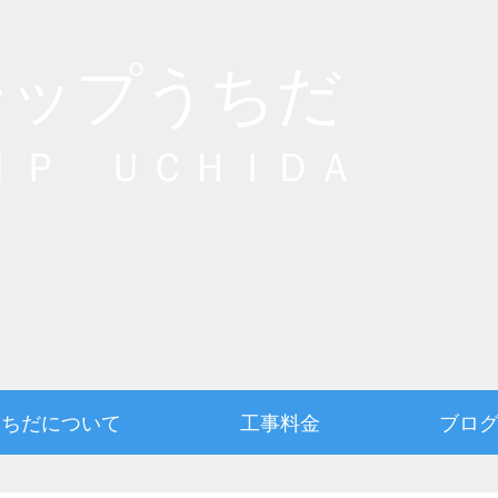
シップうちだ
ＩＰ ＵＣＨＩＤＡ
うちだについて
工事料金
ブロ