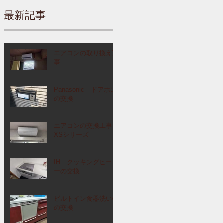
最新記事
エアコンの取り換え工
事
Panasonic ドアホン
の交換
エアコンの交換工事
XSシリーズ
IH クッキングヒータ
ーの交換
ビルトイン食器洗い機
の交換