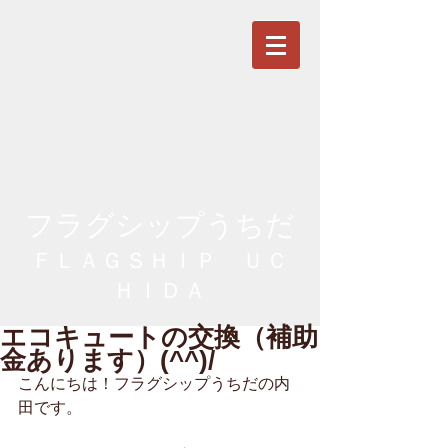
フラグシップうちだ
ＦＬＡＧＳＨＩＰ ＵＣ
ＨＩＤＡ
エコキュートの交換（補助
金あります）(^^)/
こんにちは！フラグシップうちだの内
田です。