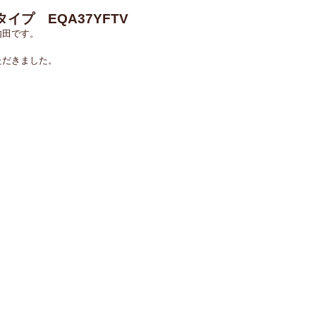
プ EQA37YFTV
内田です。
ただきました。