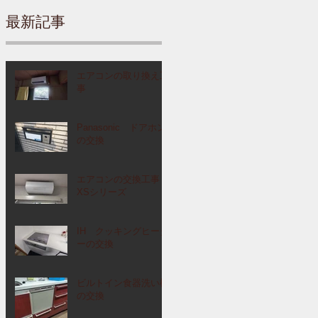
最新記事
エアコンの取り換え工
事
Panasonic ドアホン
の交換
エアコンの交換工事
XSシリーズ
IH クッキングヒータ
ーの交換
ビルトイン食器洗い機
の交換