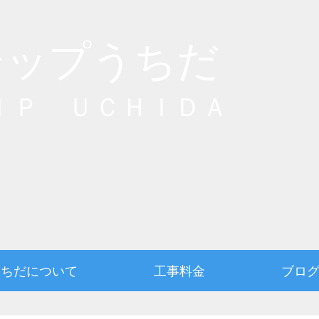
シップうちだ
ＩＰ ＵＣＨＩＤＡ
うちだについて
工事料金
ブロ