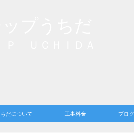
シップうちだ
ＩＰ ＵＣＨＩＤＡ
うちだについて
工事料金
ブロ