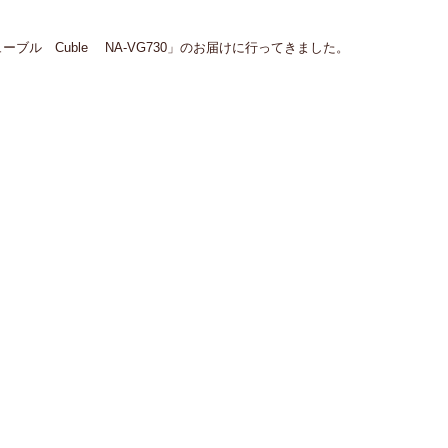
ル　Cuble 　NA-VG730」のお届けに行ってきました。