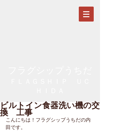
フラグシップうちだ
ＦＬＡＧＳＨＩＰ ＵＣ
ＨＩＤＡ
ビルトイン食器洗い機の交
換 工事
こんにちは！フラグシップうちだの内
田です。