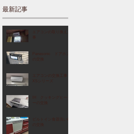
最新記事
エアコンの取り換え工
事
Panasonic ドアホン
の交換
エアコンの交換工事
XSシリーズ
IH クッキングヒータ
ーの交換
ビルトイン食器洗い機
の交換