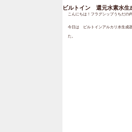
ビルトイン 還元水素水生
こんにちは！フラグシップうちだの
今日は　ビルトインアルカリ水生成器か
た。