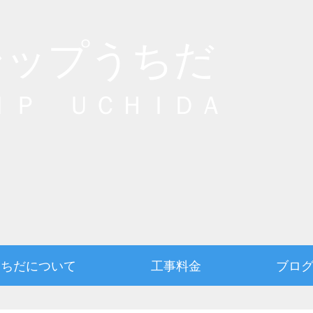
シップうちだ
ＩＰ ＵＣＨＩＤＡ
うちだについて
工事料金
ブロ