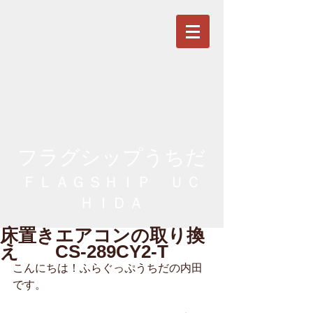
フラグシップうちだ
ＦＬＡＧＳＨＩＰ ＵＣ
ＨＩＤＡ
床置きエアコンの取り換
え CS-289CY2-T
こんにちは！ふらぐっぷうちだの内田
です。