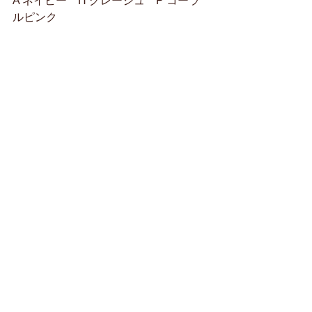
A’ネイビー　H’グレージュ　P’コーラ
ルピンク