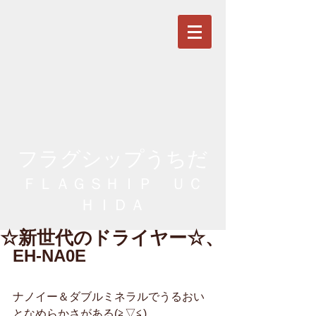
フラグシップうちだ
ＦＬＡＧＳＨＩＰ ＵＣ
ＨＩＤＡ
☆新世代のドライヤー☆、
EH-NA0E
ナノイー＆ダブルミネラルでうるおい
となめらかさがある(≧▽≦)