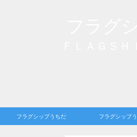
フラグ
ＦＬＡＧＳＨ
フラグシップうちだ
フラグシップ