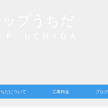
シップうちだ
ＩＰ ＵＣＨＩＤＡ
うちだについて
工事料金
ブロ