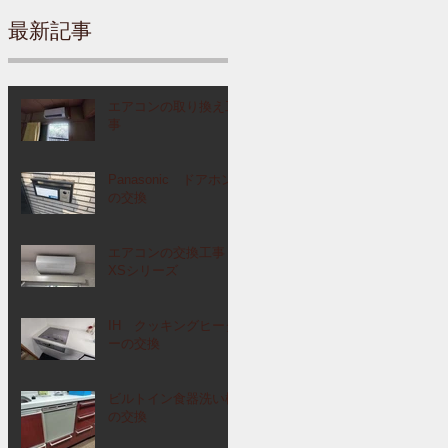
最新記事
エアコンの取り換え工
事
Panasonic ドアホン
の交換
エアコンの交換工事
XSシリーズ
IH クッキングヒータ
ーの交換
ビルトイン食器洗い機
の交換