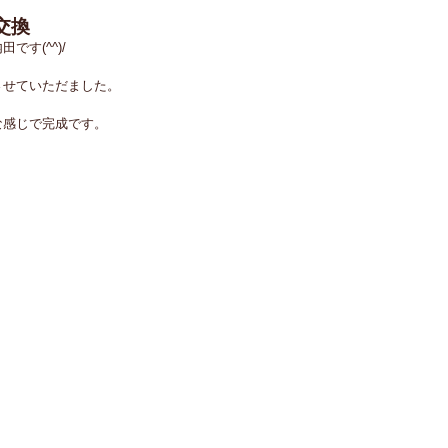
交換
す(^^)/
させていただました。
な感じで完成です。