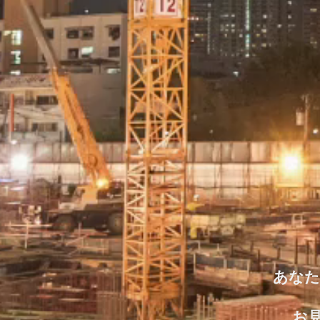
​あな
お