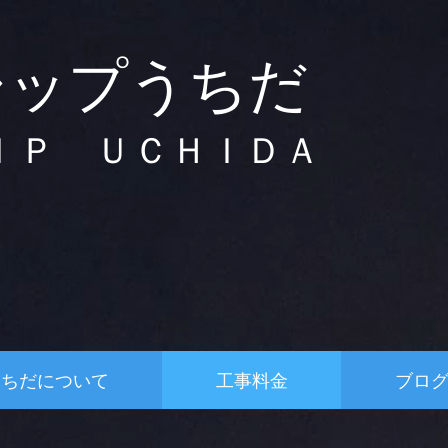
シップうちだ
ＩＰ ＵＣＨＩＤＡ
うちだについて
工事料金
ブロ