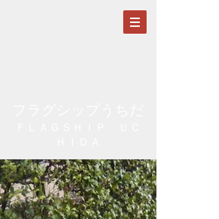
フラグシップうちだ
ＦＬＡＧＳＨＩＰ ＵＣ
ＨＩＤＡ