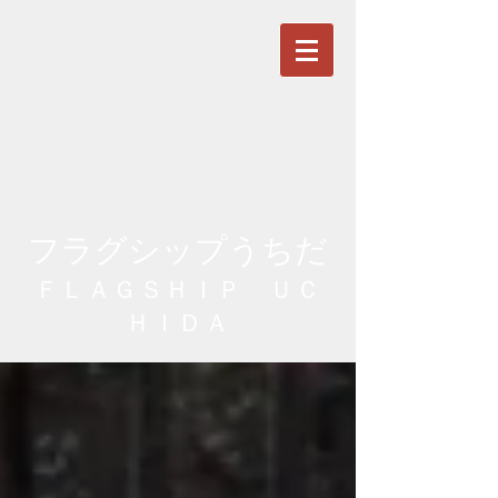
フラグシップうちだ
ＦＬＡＧＳＨＩＰ ＵＣ
ＨＩＤＡ