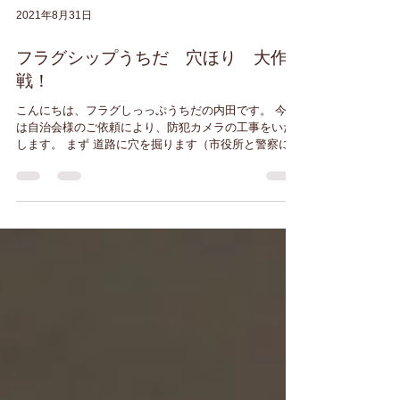
2021年8月31日
フラグシップうちだ 穴ほり 大作
戦！
こんにちは、フラグしっっぷうちだの内田です。 今日
は自治会様のご依頼により、防犯カメラの工事をいた
します。 まず 道路に穴を掘ります（市役所と警察には
届済み） 暑い！今日の温度は３４度 ぐったりしていま
す。 そんなこんなありまして、サクッとポールを建て
て埋め戻しました。明日...