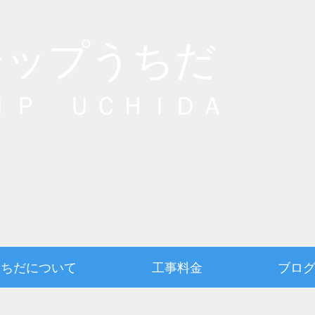
シップうちだ
ＩＰ ＵＣＨＩＤＡ
うちだについて
工事料金
ブロ