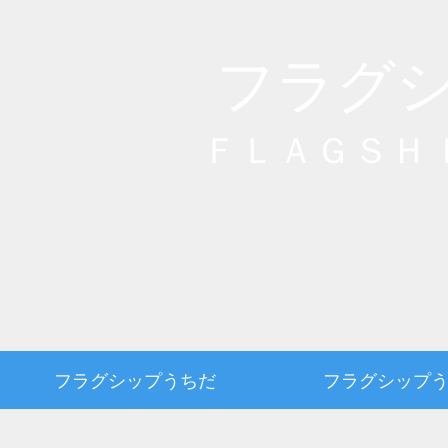
フラグ
ＦＬＡＧＳＨ
フラグシップうちだ
フラグシップ