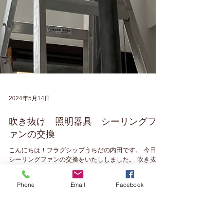
2024年5月14日
吹き抜け 照明器具 シーリングフ
Phone
Email
Facebook
ァンの交換
こんにちは！フラグシップうちだの内田です。 今日は
シーリングファンの交換をいたししました。 吹き抜け