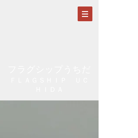
フラグシップうちだ
ＦＬＡＧＳＨＩＰ ＵＣ
ＨＩＤＡ