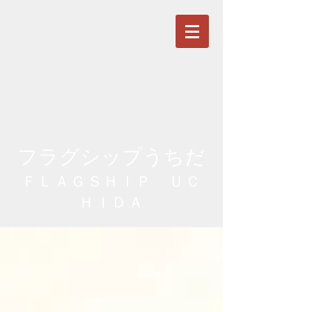
フラグシップうちだ
ＦＬＡＧＳＨＩＰ ＵＣ
ＨＩＤＡ